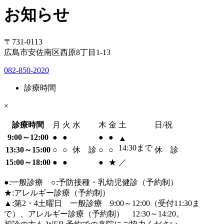
お知らせ
〒731-0113
広島市安佐南区西原8丁目1-13
082-850-2020
診療時間
×
診療時間
月
火
水
木
金
土
日/祝
9:00～12:00
●
●
●
●
▲
14:30まで
13:30～15:00
○
○
休 診
○
○
休 診
15:00～18:00
●
●
●
★
／
●:一般診療 ○:予防接種・乳幼児健診（予約制）
★:アレルギー診療（予約制）
▲:第2・4土曜日 一般診療 9:00～12:00（受付11:30ま
で）、アレルギー診療（予約制） 12:30～14:20。